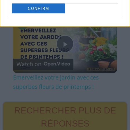
Play Video
CONFIRM
×
Emerveillez votre jardin avec ces superbes fleurs de printemps !
Play
Watch on
Video
Emerveillez votre jardin avec ces
superbes fleurs de printemps !
RECHERCHER PLUS DE
RÉPONSES