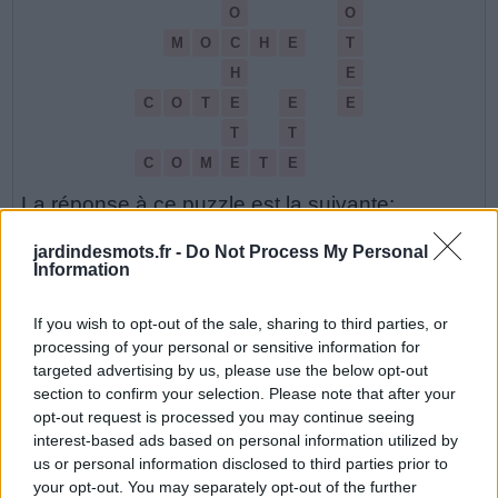
O
O
M
O
C
H
E
T
H
E
C
O
T
E
E
E
T
T
C
O
M
E
T
E
La réponse à ce puzzle est la suivante:
jardindesmots.fr -
Do Not Process My Personal
C
O
M
E
T
E
Information
C
O
M
T
E
If you wish to opt-out of the sale, sharing to third parties, or
C
O
T
E
processing of your personal or sensitive information for
targeted advertising by us, please use the below opt-out
C
O
T
E
E
section to confirm your selection. Please note that after your
E
T
E
opt-out request is processed you may continue seeing
interest-based ads based on personal information utilized by
M
O
C
H
E
us or personal information disclosed to third parties prior to
your opt-out. You may separately opt-out of the further
M
O
C
H
E
T
E