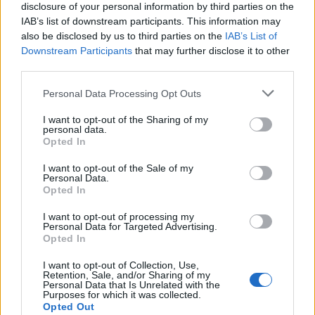
C
U
I
T
E
R
disclosure of your personal information by third parties on the
IAB’s list of downstream participants. This information may
E
C
R
I
T
also be disclosed by us to third parties on the
IAB’s List of
R
U
E
Downstream Participants
that may further disclose it to other
third parties.
T
I
R
E
Personal Data Processing Opt Outs
T
R
U
C
I want to opt-out of the Sharing of my
personal data.
Opted In
I want to opt-out of the Sale of my
Personal Data.
Opted In
I want to opt-out of processing my
Personal Data for Targeted Advertising.
Opted In
I want to opt-out of Collection, Use,
×
Retention, Sale, and/or Sharing of my
Personal Data that Is Unrelated with the
Purposes for which it was collected.
Now Playing
Opted Out