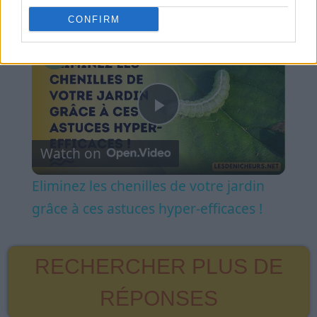
Play Video
CONFIRM
×
Eliminez les chenilles de votre jardin grâce à ces astuces hyper-efficaces !
Play
Watch on
Video
Eliminez les chenilles de votre jardin
grâce à ces astuces hyper-efficaces !
RECHERCHER PLUS DE
RÉPONSES