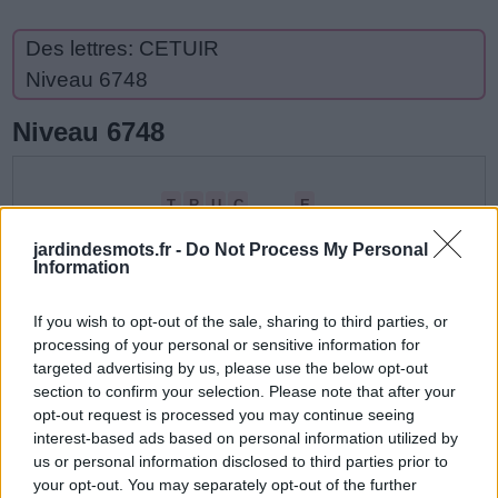
Des lettres: CETUIR
Niveau 6748
Niveau 6748
T
R
U
C
E
T
U
C
jardindesmots.fr -
Do Not Process My Personal
I
C
U
I
T
E
R
Information
R
U
E
R
I
If you wish to opt-out of the sale, sharing to third parties, or
E
T
E
T
processing of your personal or sensitive information for
La réponse à ce puzzle est la suivante:
targeted advertising by us, please use the below opt-out
section to confirm your selection. Please note that after your
opt-out request is processed you may continue seeing
C
E
T
interest-based ads based on personal information utilized by
C
U
I
R
E
us or personal information disclosed to third parties prior to
your opt-out. You may separately opt-out of the further