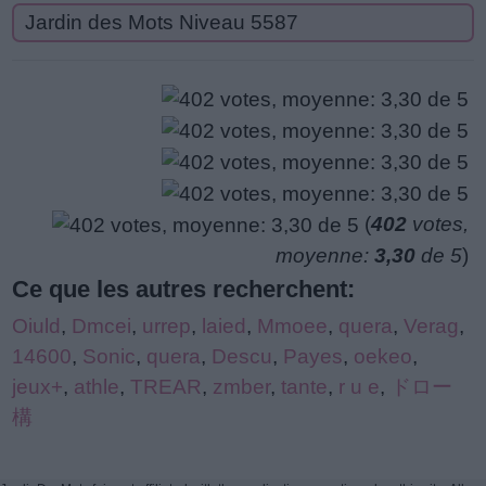
Jardin des Mots Niveau 5587
(
402
votes,
moyenne:
3,30
de 5
)
Ce que les autres recherchent:
Oiuld
,
Dmcei
,
urrep
,
laied
,
Mmoee
,
quera
,
Verag
,
14600
,
Sonic
,
quera
,
Descu
,
Payes
,
oekeo
,
jeux+
,
athle
,
TREAR
,
zmber
,
tante
,
r u e
,
ドロー
構