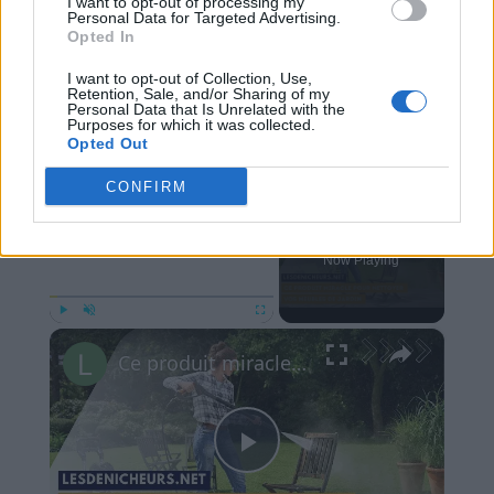
I want to opt-out of processing my
Personal Data for Targeted Advertising.
Opted In
I want to opt-out of Collection, Use,
Retention, Sale, and/or Sharing of my
Personal Data that Is Unrelated with the
Purposes for which it was collected.
Opted Out
CONFIRM
×
Now Playing
×
Play
Unmute
Fullscreen
Ce produit miracle pour nettoyer vos meubles de jardin - dites au revoir aux mousses et moisissures!
Play