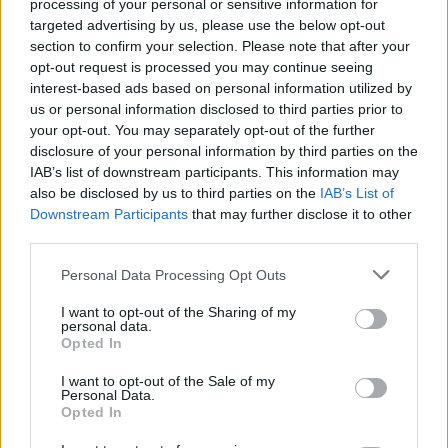
processing of your personal or sensitive information for
targeted advertising by us, please use the below opt-out
A
I
R
section to confirm your selection. Please note that after your
opt-out request is processed you may continue seeing
A
M
I
R
A
L
interest-based ads based on personal information utilized by
L
A
I
T
us or personal information disclosed to third parties prior to
your opt-out. You may separately opt-out of the further
M
A
I
L
disclosure of your personal information by third parties on the
IAB’s list of downstream participants. This information may
M
A
L
also be disclosed by us to third parties on the
IAB’s List of
Downstream Participants
that may further disclose it to other
M
A
R
I
third parties.
M
A
R
I
T
A
L
Personal Data Processing Opt Outs
M
A
R
T
I
A
L
I want to opt-out of the Sharing of my
T
A
M
I
A
personal data.
Opted In
T
R
A
I
L
I want to opt-out of the Sale of my
T
Personal Data.
R
I
A
L
Opted In