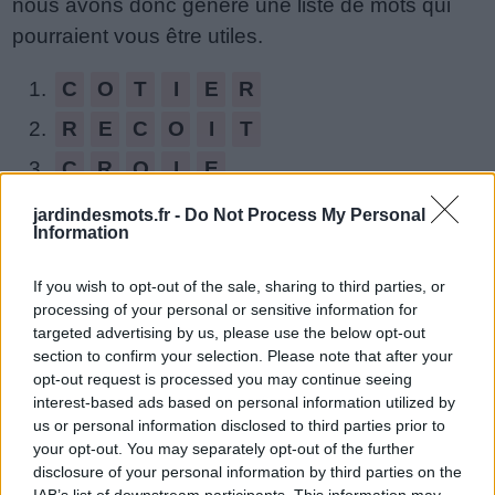
nous avons donc généré une liste de mots qui
de
pourraient vous être utiles.
puzzle:
1.
C
O
T
I
E
R
2.
R
E
C
O
I
T
3.
C
R
O
I
E
4.
C
I
T
E
R
jardindesmots.fr -
Do Not Process My Personal
Information
5.
E
C
R
I
T
6.
R
E
C
I
T
If you wish to opt-out of the sale, sharing to third parties, or
processing of your personal or sensitive information for
7.
R
E
C
T
O
targeted advertising by us, please use the below opt-out
section to confirm your selection. Please note that after your
8.
C
O
T
E
R
opt-out request is processed you may continue seeing
interest-based ads based on personal information utilized by
9.
C
O
T
R
E
us or personal information disclosed to third parties prior to
10.
C
R
O
I
T
your opt-out. You may separately opt-out of the further
disclosure of your personal information by third parties on the
11.
R
O
T
I
E
IAB’s list of downstream participants. This information may