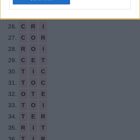
24.
T
R
I
O
25.
O
I
E
26.
C
R
I
27.
C
O
R
28.
R
O
I
29.
C
E
T
30.
T
I
C
31.
T
O
C
32.
O
T
E
33.
T
O
I
34.
T
E
R
35.
R
I
T
36.
T
I
R