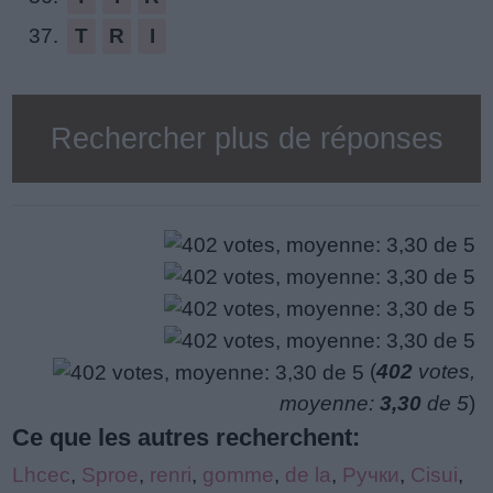
37.
T
R
I
Rechercher plus de réponses
(
402
votes,
moyenne:
3,30
de 5
)
Ce que les autres recherchent:
Lhcec
,
Sproe
,
renri
,
gomme
,
de la
,
Ручки
,
Cisui
,