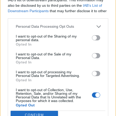
also be disclosed by us to third parties on the
IAB’s List of
12.
C
I
R
E
Downstream Participants
that may further disclose it to other
13.
C
R
I
E
third parties.
14.
O
C
R
E
Personal Data Processing Opt Outs
15.
C
I
T
E
I want to opt-out of the Sharing of my
personal data.
16.
C
O
T
E
Opted In
17.
C
O
I
T
I want to opt-out of the Sale of my
Personal Data.
Opted In
18.
R
I
T
E
I want to opt-out of processing my
19.
T
I
R
E
Personal Data for Targeted Advertising.
Opted In
20.
T
R
I
E
I want to opt-out of Collection, Use,
21.
T
R
O
C
Retention, Sale, and/or Sharing of my
Personal Data that Is Unrelated with the
22.
O
T
E
R
Purposes for which it was collected.
Opted Out
23.
R
O
T
I
CONFIRM