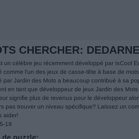
OTS CHERCHER: DEDARN
st un célèbre jeu récemment développé par IsCool En
é comme l'un des jeux de casse-tête à base de mots 
 par Jardin des Mots a beaucoup contribué à sa popula
nt en tant que développeur de jeux Jardin des Mots e
eur signifie plus de revenus pour le développeur alors
rs pas trouver un niveau spécifique? Laissez un co
 aider!
05-19
s de puzzle: