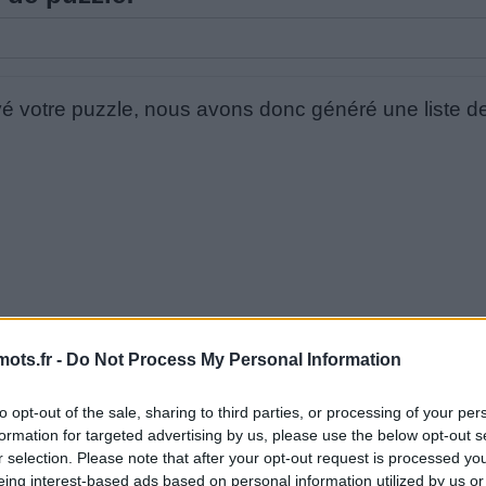
é votre puzzle, nous avons donc généré une liste de
mots.fr -
Do Not Process My Personal Information
to opt-out of the sale, sharing to third parties, or processing of your per
formation for targeted advertising by us, please use the below opt-out s
r selection. Please note that after your opt-out request is processed y
eing interest-based ads based on personal information utilized by us or