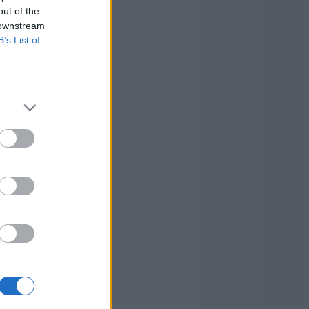
out of the
 downstream
B’s List of