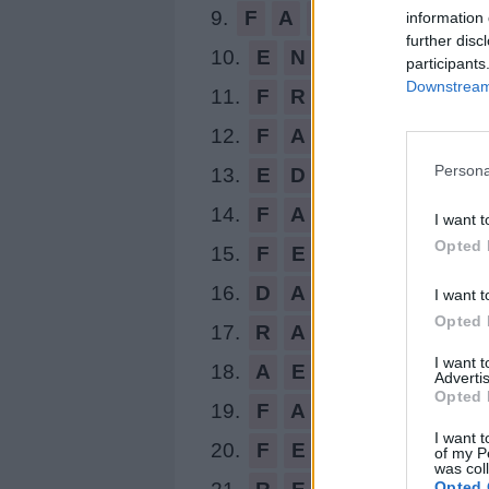
9.
F
A
N
E
R
information 
further disc
10.
E
N
F
E
R
participants
Downstream 
11.
F
R
E
N
E
12.
F
A
D
E
Persona
13.
E
D
E
N
14.
F
A
N
E
I want t
Opted 
15.
F
E
N
D
16.
D
A
R
D
I want t
Opted 
17.
R
A
D
E
I want 
18.
A
E
R
E
Advertis
Opted 
19.
F
A
R
D
I want t
20.
F
E
R
A
of my P
was col
Opted 