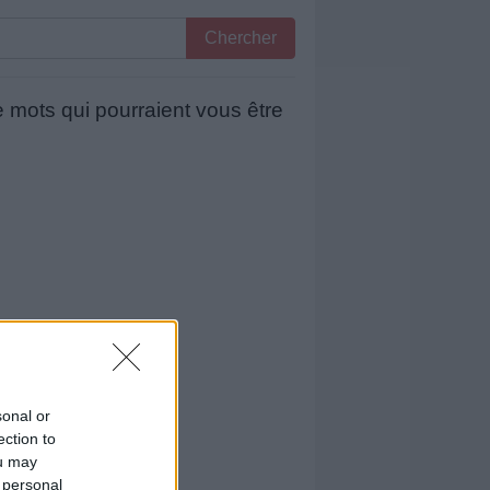
Chercher
 mots qui pourraient vous être
sonal or
ection to
ou may
 personal