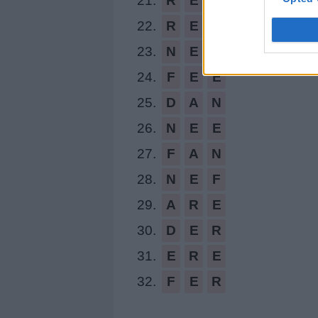
21.
R
E
N
D
22.
R
E
N
E
23.
N
E
R
F
24.
F
E
E
25.
D
A
N
26.
N
E
E
27.
F
A
N
28.
N
E
F
29.
A
R
E
30.
D
E
R
31.
E
R
E
32.
F
E
R