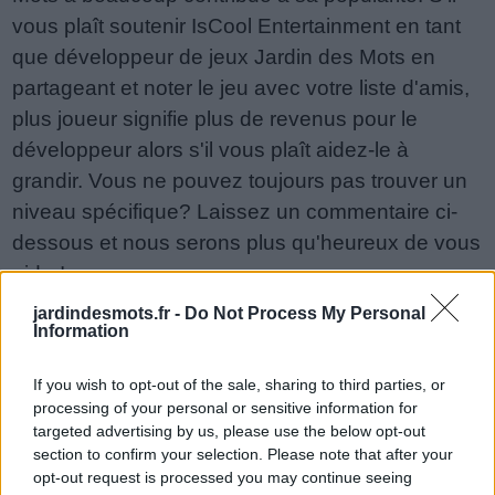
vous plaît soutenir IsCool Entertainment en tant
que développeur de jeux Jardin des Mots en
partageant et noter le jeu avec votre liste d'amis,
plus joueur signifie plus de revenus pour le
développeur alors s'il vous plaît aidez-le à
grandir. Vous ne pouvez toujours pas trouver un
niveau spécifique? Laissez un commentaire ci-
dessous et nous serons plus qu'heureux de vous
aider!
Réponses mises à jour: 2026-05-19
jardindesmots.fr -
Do Not Process My Personal
Information
Entrez toutes les lettres de puzzle:
If you wish to opt-out of the sale, sharing to third parties, or
Entrez
Chercher
processing of your personal or sensitive information for
toutes
targeted advertising by us, please use the below opt-out
les
section to confirm your selection. Please note that after your
Désolé, nous n'avons pas trouvé votre puzzle,
opt-out request is processed you may continue seeing
lettres