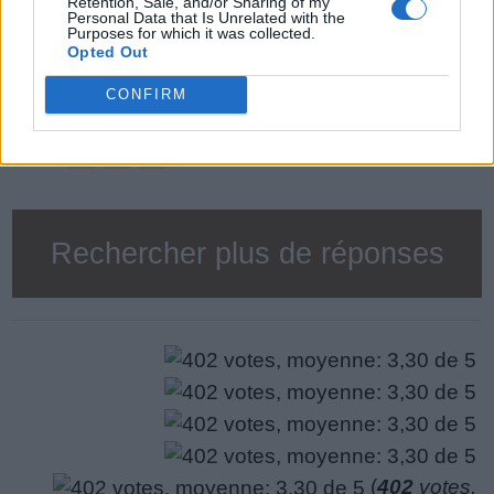
Retention, Sale, and/or Sharing of my
Personal Data that Is Unrelated with the
12.
A
I
R
Purposes for which it was collected.
Opted Out
13.
I
R
A
CONFIRM
14.
R
I
A
15.
C
R
I
Rechercher plus de réponses
(
402
votes,