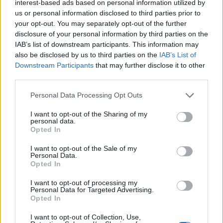
nous avons donc généré une liste de mots qui
interest-based ads based on personal information utilized by
de
us or personal information disclosed to third parties prior to
pourraient vous être utiles.
puzzle:
your opt-out. You may separately opt-out of the further
disclosure of your personal information by third parties on the
1.
C
A
B
R
I
IAB’s list of downstream participants. This information may
also be disclosed by us to third parties on the
IAB’s List of
2.
B
R
I
D
A
Downstream Participants
that may further disclose it to other
3.
C
A
I
D
third parties.
4.
A
B
R
I
Personal Data Processing Opt Outs
5.
C
R
I
A
I want to opt-out of the Sharing of my
personal data.
6.
D
I
R
A
Opted In
7.
R
A
I
D
I want to opt-out of the Sale of my
Personal Data.
Opted In
8.
B
A
C
9.
B
A
R
I want to opt-out of processing my
Personal Data for Targeted Advertising.
Opted In
10.
C
A
R
I want to opt-out of Collection, Use,
11.
A
R
C