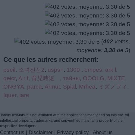
(
402
votes,
moyenne:
3,30
de 5
)
Ce que les autres recherchent:
pseil
,
소녀전선2
,
usps+
,
1309
,
empes
,
ark l
,
qeicr
,
A r f
,
育児時短
,
тайны
,
OOOLG
,
MIXTE
,
ONGYA
,
parca
,
Armut
,
Spial
,
Mrhea
,
ミズノフィ
,
Iquer
,
tare
JardinDesMots.fr is not affiliated with the applications mentioned on this site. All
intellectual property, trademarks, and copyrighted material is property of their
respective developers.
Contact us
|
Disclaimer
|
Privacy policy
|
About us