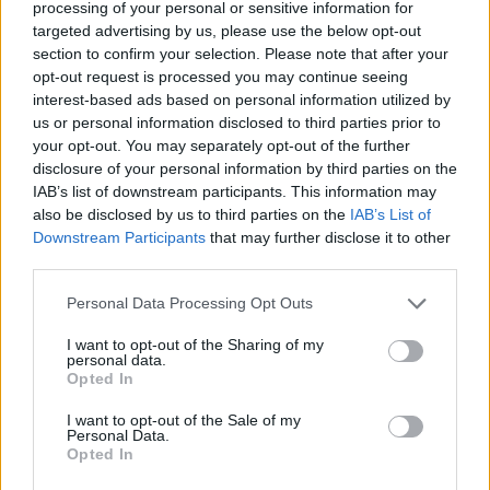
nous avons donc généré une liste de mots qui
processing of your personal or sensitive information for
de
targeted advertising by us, please use the below opt-out
pourraient vous être utiles.
puzzle:
section to confirm your selection. Please note that after your
opt-out request is processed you may continue seeing
1.
B
A
S
A
interest-based ads based on personal information utilized by
us or personal information disclosed to third parties prior to
2.
A
B
A
T
your opt-out. You may separately opt-out of the further
3.
B
A
T
S
disclosure of your personal information by third parties on the
IAB’s list of downstream participants. This information may
4.
A
B
U
S
also be disclosed by us to third parties on the
IAB’s List of
Downstream Participants
that may further disclose it to other
5.
T
U
B
A
third parties.
6.
B
U
T
A
Personal Data Processing Opt Outs
7.
S
A
U
T
I want to opt-out of the Sharing of my
personal data.
8.
S
U
A
T
Opted In
9.
T
U
A
S
I want to opt-out of the Sale of my
Personal Data.
10.
U
S
A
T
Opted In
11.
B
U
T
S