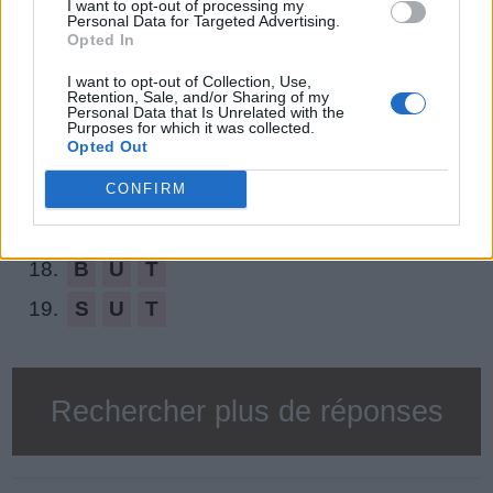
I want to opt-out of processing my
Personal Data for Targeted Advertising.
12.
B
A
S
Opted In
13.
B
A
T
I want to opt-out of Collection, Use,
Retention, Sale, and/or Sharing of my
14.
T
A
S
Personal Data that Is Unrelated with the
Purposes for which it was collected.
Opted Out
15.
U
S
A
16.
B
U
S
CONFIRM
17.
T
U
A
18.
B
U
T
19.
S
U
T
Rechercher plus de réponses