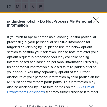
12.
M
I
N
E
13.
E
M
O
I
jardindesmots.fr -
Do Not Process My Personal
14.
N
O
I
E
Information
15.
P
I
O
N
If you wish to opt-out of the sale, sharing to third parties, or
16.
M
I
E
S
processing of your personal or sensitive information for
targeted advertising by us, please use the below opt-out
17.
M
I
S
E
section to confirm your selection. Please note that after your
opt-out request is processed you may continue seeing
18.
E
M
I
S
interest-based ads based on personal information utilized by
19.
N
I
E
S
us or personal information disclosed to third parties prior to
your opt-out. You may separately opt-out of the further
20.
S
E
I
N
disclosure of your personal information by third parties on the
IAB’s list of downstream participants. This information may
21.
S
I
E
N
also be disclosed by us to third parties on the
IAB’s List of
Downstream Participants
that may further disclose it to other
22.
M
E
N
S
third parties.
23.
N
E
M
S
Personal Data Processing Opt Outs