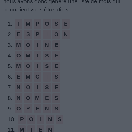
nous avons donc généré une liste de mots qui
de
pourraient vous être utiles.
puzzle:
1.
I
M
P
O
S
E
2.
E
S
P
I
O
N
3.
M
O
I
N
E
4.
O
M
I
S
E
5.
M
O
I
S
E
6.
E
M
O
I
S
7.
N
O
I
S
E
8.
N
O
M
E
S
9.
O
P
E
N
S
10.
P
O
I
N
S
11.
M
I
E
N