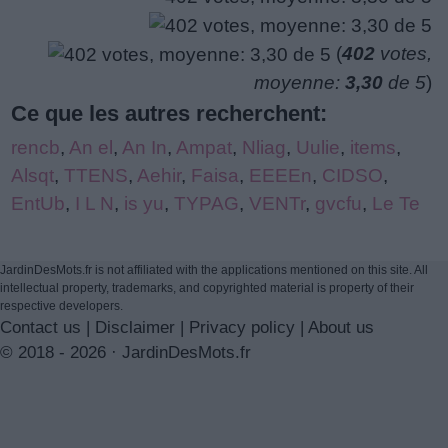
(
402
votes,
moyenne:
3,30
de 5
)
Ce que les autres recherchent:
rencb
,
An el
,
An In
,
Ampat
,
Nliag
,
Uulie
,
items
,
Alsqt
,
TTENS
,
Aehir
,
Faisa
,
EEEEn
,
CIDSO
,
EntUb
,
I L N
,
is yu
,
TYPAG
,
VENTr
,
gvcfu
,
Le Te
JardinDesMots.fr is not affiliated with the applications mentioned on this site. All
intellectual property, trademarks, and copyrighted material is property of their
respective developers.
Contact us
|
Disclaimer
|
Privacy policy
|
About us
© 2018 - 2026 ·
JardinDesMots.fr