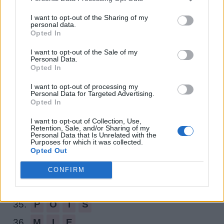
24.
O
I
E
S
I want to opt-out of the Sharing of my
25.
S
O
I
E
personal data.
Opted In
26.
M
O
I
S
I want to opt-out of the Sale of my
Personal Data.
27.
O
M
I
S
Opted In
28.
S
O
I
N
I want to opt-out of processing my
Personal Data for Targeted Advertising.
29.
I
O
N
S
Opted In
30.
N
O
M
S
I want to opt-out of Collection, Use,
Retention, Sale, and/or Sharing of my
31.
E
P
I
S
Personal Data that Is Unrelated with the
Purposes for which it was collected.
32.
P
I
E
S
Opted Out
33.
P
I
N
S
CONFIRM
34.
P
O
S
E
35.
P
O
I
S
36.
M
I
E