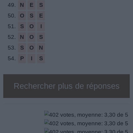
49.
N
E
S
50.
O
S
E
51.
S
O
I
52.
N
O
S
53.
S
O
N
54.
P
I
S
Rechercher plus de réponses