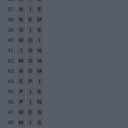
37.
N
I
E
38.
N
E
M
39.
O
I
E
40.
M
O
I
41.
I
O
N
42.
M
O
N
43.
N
O
M
44.
E
P
I
45.
P
I
E
46.
P
I
N
47.
M
E
S
48.
M
I
S