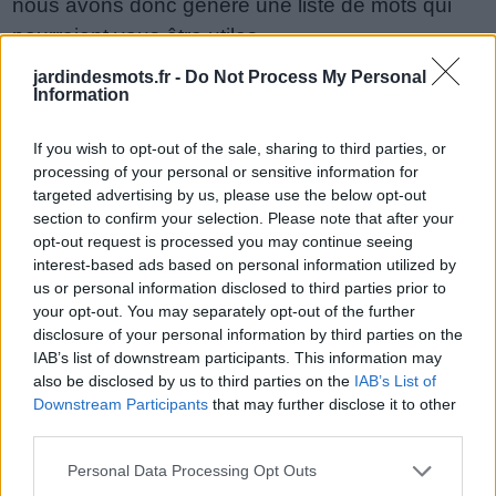
nous avons donc généré une liste de mots qui
de
pourraient vous être utiles.
puzzle:
jardindesmots.fr -
Do Not Process My Personal
1.
J
A
U
N
E
Information
2.
S
E
A
U
X
If you wish to opt-out of the sale, sharing to third parties, or
3.
J
A
S
E
processing of your personal or sensitive information for
targeted advertising by us, please use the below opt-out
4.
A
N
S
E
section to confirm your selection. Please note that after your
opt-out request is processed you may continue seeing
5.
A
U
N
E
interest-based ads based on personal information utilized by
6.
J
E
U
N
us or personal information disclosed to third parties prior to
your opt-out. You may separately opt-out of the further
7.
S
E
A
U
disclosure of your personal information by third parties on the
IAB’s list of downstream participants. This information may
8.
N
U
E
S
also be disclosed by us to third parties on the
IAB’s List of
Downstream Participants
that may further disclose it to other
9.
U
N
E
S
third parties.
10.
A
X
E
S
Personal Data Processing Opt Outs
11.
E
A
U
X