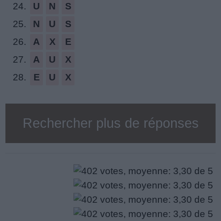
24.
U
N
S
25.
N
U
S
26.
A
X
E
27.
A
U
X
28.
E
U
X
Rechercher plus de réponses