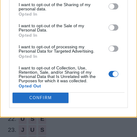
I want to opt-out of the Sharing of my
12.
J
E
U
X
personal data.
Opted In
13.
A
N
S
I want to opt-out of the Sale of my
Personal Data.
14.
N
E
S
Opted In
15.
E
A
U
I want to opt-out of processing my
Personal Data for Targeted Advertising.
16.
J
E
U
Opted In
17.
U
N
E
I want to opt-out of Collection, Use,
Retention, Sale, and/or Sharing of my
18.
N
U
E
Personal Data that Is Unrelated with the
Purposes for which it was collected.
19.
U
S
A
Opted Out
20.
E
U
S
CONFIRM
21.
S
U
E
22.
U
S
E
23.
J
U
S