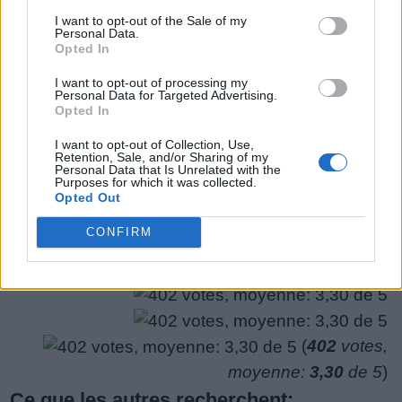
nous avons donc généré une liste de mots qui
de
I want to opt-out of the Sale of my
pourraient vous être utiles.
Personal Data.
puzzle:
Opted In
1.
S
U
R
I want to opt-out of processing my
Personal Data for Targeted Advertising.
Opted In
I want to opt-out of Collection, Use,
Rechercher plus de réponses
Retention, Sale, and/or Sharing of my
Personal Data that Is Unrelated with the
Purposes for which it was collected.
Opted Out
CONFIRM
(
402
votes,
moyenne:
3,30
de 5
)
Ce que les autres recherchent: