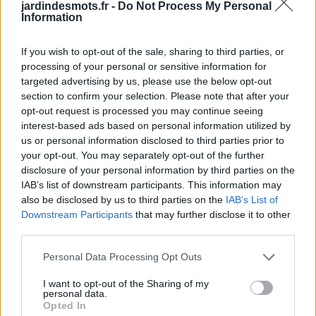
jardindesmots.fr -
Do Not Process My Personal
vous plaît soutenir IsCool Entertainment en tant
Information
que développeur de jeux Jardin des Mots en
If you wish to opt-out of the sale, sharing to third parties, or
partageant et noter le jeu avec votre liste d'amis,
processing of your personal or sensitive information for
plus joueur signifie plus de revenus pour le
targeted advertising by us, please use the below opt-out
développeur alors s'il vous plaît aidez-le à
section to confirm your selection. Please note that after your
opt-out request is processed you may continue seeing
grandir. Vous ne pouvez toujours pas trouver un
interest-based ads based on personal information utilized by
niveau spécifique? Laissez un commentaire ci-
us or personal information disclosed to third parties prior to
dessous et nous serons plus qu'heureux de vous
your opt-out. You may separately opt-out of the further
disclosure of your personal information by third parties on the
aider!
IAB’s list of downstream participants. This information may
Réponses mises à jour: 2026-05-19
also be disclosed by us to third parties on the
IAB’s List of
Downstream Participants
that may further disclose it to other
Entrez toutes les lettres de puzzle:
third parties.
Entrez
Chercher
Personal Data Processing Opt Outs
toutes
I want to opt-out of the Sharing of my
les
personal data.
Désolé, nous n'avons pas trouvé votre puzzle,
Opted In
lettres