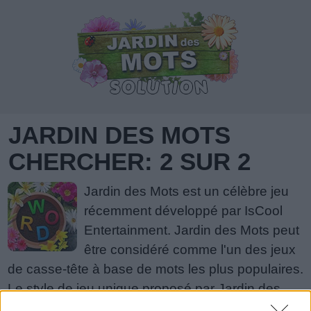
JARDIN DES MOTS
CHERCHER: 2 SUR 2
Jardin des Mots est un célèbre jeu
récemment développé par IsCool
Entertainment. Jardin des Mots peut
être considéré comme l'un des jeux
de casse-tête à base de mots les plus populaires.
Le style de jeu unique proposé par Jardin des
Mots a beaucoup contribué à sa popularité. S'il