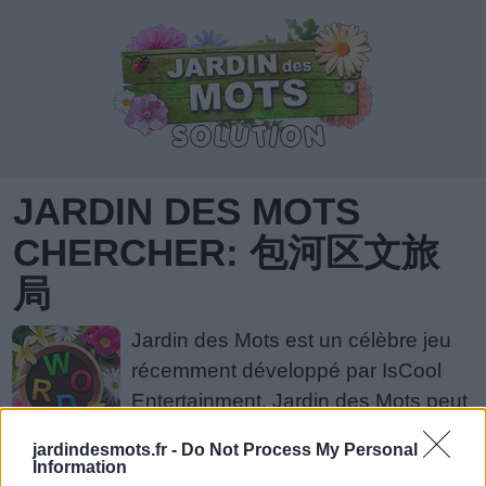
JARDIN DES MOTS
CHERCHER: 包河区文旅
局
Jardin des Mots est un célèbre jeu
récemment développé par IsCool
Entertainment. Jardin des Mots peut
être considéré comme l'un des jeux
jardindesmots.fr -
Do Not Process My Personal
de casse-tête à base de mots les plus populaires.
Information