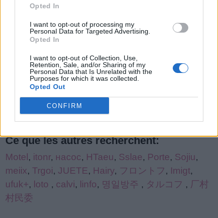
Opted In
lettres
Niveau de jeu introuvable.
I want to opt-out of processing my
de
Personal Data for Targeted Advertising.
puzzle:
Opted In
I want to opt-out of Collection, Use,
Retention, Sale, and/or Sharing of my
Personal Data that Is Unrelated with the
Purposes for which it was collected.
Opted Out
CONFIRM
(
402
votes,
moyenne:
3,30
de 5
)
Ce que les autres recherchent:
Motel
,
itonr
,
насос
,
HTaeu
,
Sslae
,
Porte
,
Sojiu
,
meiix
,
Trgoi
,
JUETE
,
Hairy
,
フロントフ
,
Imigt
,
ufuk+
,
loto
,
calvi
,
linfo
,
명일방주
,
タルコフ
,
厂村
村民委