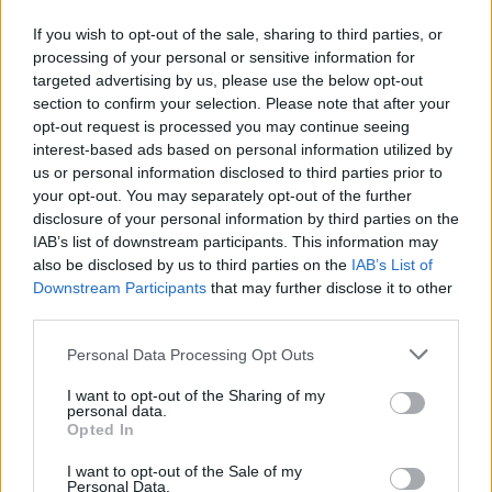
Le style de jeu unique proposé par Jardin des
Mots a beaucoup contribué à sa popularité. S'il
If you wish to opt-out of the sale, sharing to third parties, or
processing of your personal or sensitive information for
vous plaît soutenir IsCool Entertainment en tant
targeted advertising by us, please use the below opt-out
que développeur de jeux Jardin des Mots en
section to confirm your selection. Please note that after your
partageant et noter le jeu avec votre liste d'amis,
opt-out request is processed you may continue seeing
interest-based ads based on personal information utilized by
plus joueur signifie plus de revenus pour le
us or personal information disclosed to third parties prior to
développeur alors s'il vous plaît aidez-le à
your opt-out. You may separately opt-out of the further
grandir. Vous ne pouvez toujours pas trouver un
disclosure of your personal information by third parties on the
IAB’s list of downstream participants. This information may
niveau spécifique? Laissez un commentaire ci-
also be disclosed by us to third parties on the
IAB’s List of
dessous et nous serons plus qu'heureux de vous
Downstream Participants
that may further disclose it to other
aider!
third parties.
Réponses mises à jour: 2026-05-19
Personal Data Processing Opt Outs
Entrez toutes les lettres de puzzle:
I want to opt-out of the Sharing of my
personal data.
Entrez
Opted In
Chercher
toutes
I want to opt-out of the Sale of my
Personal Data.
les