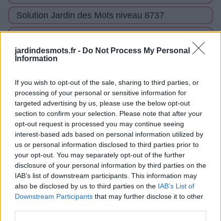
Solution Jardin des Mots niveau 8737
Solution Jardin des Mots niveau 8738
jardindesmots.fr -
Do Not Process My Personal
Solution Jardin des Mots niveau 8739
Information
Solution Jardin des Mots niveau 8740
If you wish to opt-out of the sale, sharing to third parties, or
processing of your personal or sensitive information for
Solution Jardin des Mots niveau 8741
targeted advertising by us, please use the below opt-out
section to confirm your selection. Please note that after your
Solution Jardin des Mots niveau 8742
opt-out request is processed you may continue seeing
interest-based ads based on personal information utilized by
Solution Jardin des Mots niveau 8743
us or personal information disclosed to third parties prior to
your opt-out. You may separately opt-out of the further
Solution Jardin des Mots niveau 8744
disclosure of your personal information by third parties on the
IAB’s list of downstream participants. This information may
Solution Jardin des Mots niveau 8745
also be disclosed by us to third parties on the
IAB’s List of
Downstream Participants
that may further disclose it to other
Solution Jardin des Mots niveau 8746
third parties.