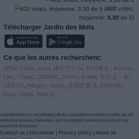
(
402
votes,
moyenne:
3,30
de 5
)
Télécharger Jardin des Mots
Ce que les autres recherchent:
{{{Re
,
Chati
,
point
,
妹のアナル
,
하이웍스
,
bunda
,
Liier
,
+Tenu
,
DSOVE
,
O+D+i
,
é mel
,
Ｘ社は、令
,
UEETD
,
MEagn
,
rsene
,
进酒吧要满
,
ERRUE
,
boris
,
Urols
,
HAIOE
JardinDesMots.fr is not affiliated with the applications mentioned on this site. All
intellectual property, trademarks, and copyrighted material is property of their
respective developers.
Contact us
|
Disclaimer
|
Privacy policy
|
About us