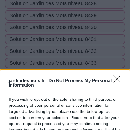
Solution Jardin des Mots niveau 8428
Solution Jardin des Mots niveau 8429
Solution Jardin des Mots niveau 8430
Solution Jardin des Mots niveau 8431
Solution Jardin des Mots niveau 8432
Solution Jardin des Mots niveau 8433
Solution Jardin des Mots niveau 8434
jardindesmots.fr -
Do Not Process My Personal
Information
Solution Jardin des Mots niveau 8435
Solution Jardin des Mots niveau 8436
If you wish to opt-out of the sale, sharing to third parties, or
processing of your personal or sensitive information for
Solution Jardin des Mots niveau 8437
targeted advertising by us, please use the below opt-out
section to confirm your selection. Please note that after your
Solution Jardin des Mots niveau 8438
opt-out request is processed you may continue seeing
interest-based ads based on personal information utilized by