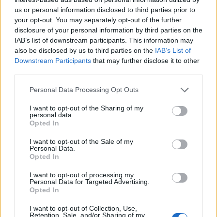
Solution Jardin des Mots niveau 8439
us or personal information disclosed to third parties prior to
your opt-out. You may separately opt-out of the further
Solution Jardin des Mots niveau 8440
disclosure of your personal information by third parties on the
IAB’s list of downstream participants. This information may
Solution Jardin des Mots niveau 8441
also be disclosed by us to third parties on the
IAB’s List of
Downstream Participants
that may further disclose it to other
Solution Jardin des Mots niveau 8442
third parties.
Solution Jardin des Mots niveau 8443
Personal Data Processing Opt Outs
Solution Jardin des Mots niveau 8444
I want to opt-out of the Sharing of my
personal data.
Opted In
Solution Jardin des Mots niveau 8445
I want to opt-out of the Sale of my
Solution Jardin des Mots niveau 8446
Personal Data.
Opted In
I want to opt-out of processing my
Personal Data for Targeted Advertising.
Opted In
I want to opt-out of Collection, Use,
Retention, Sale, and/or Sharing of my