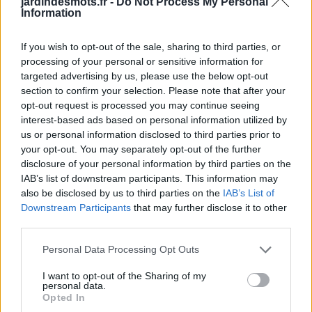
jardindesmots.fr -
Do Not Process My Personal
Information
Solution Jardin des Mots niveau 5442
If you wish to opt-out of the sale, sharing to third parties, or
Solution Jardin des Mots niveau 5443
processing of your personal or sensitive information for
targeted advertising by us, please use the below opt-out
Solution Jardin des Mots niveau 5444
section to confirm your selection. Please note that after your
opt-out request is processed you may continue seeing
Solution Jardin des Mots niveau 5445
interest-based ads based on personal information utilized by
us or personal information disclosed to third parties prior to
Solution Jardin des Mots niveau 5446
your opt-out. You may separately opt-out of the further
disclosure of your personal information by third parties on the
IAB’s list of downstream participants. This information may
also be disclosed by us to third parties on the
IAB’s List of
Downstream Participants
that may further disclose it to other
third parties.
Personal Data Processing Opt Outs
I want to opt-out of the Sharing of my
personal data.
Opted In