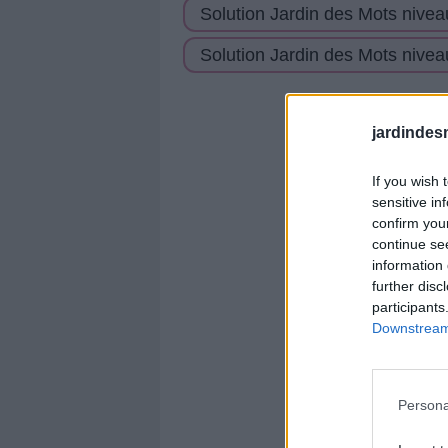
Solution Jardin des Mots nivea
Solution Jardin des Mots nivea
jardindes
If you wish 
sensitive in
confirm you
continue se
Play
Unmute
⭐️ MEILLEU
information 
further disc
participants
Downstream 
Persona