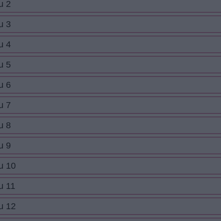
u 2
u 3
u 4
u 5
u 6
u 7
u 8
u 9
u 10
u 11
u 12