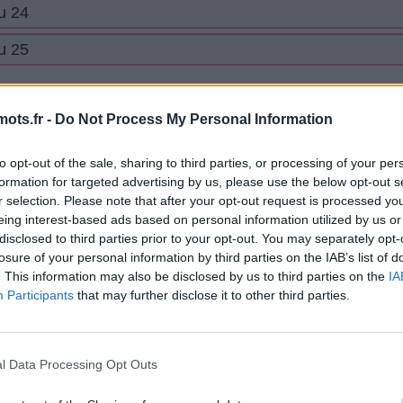
u 24
u 25
×
mots.fr -
Do Not Process My Personal Information
Now Playing
to opt-out of the sale, sharing to third parties, or processing of your per
formation for targeted advertising by us, please use the below opt-out s
r selection. Please note that after your opt-out request is processed y
eing interest-based ads based on personal information utilized by us or
Fullscreen
R CASSE-TÊTE EN BOIS 3D - Comparatif 2024
disclosed to third parties prior to your opt-out. You may separately opt-
losure of your personal information by third parties on the IAB’s list of
. This information may also be disclosed by us to third parties on the
IA
Participants
that may further disclose it to other third parties.
l Data Processing Opt Outs