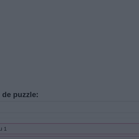
s de puzzle:
u 1