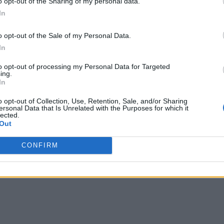
o opt-out of the Sharing of my personal data.
In
Play
o opt-out of the Sale of my Personal Data.
Video
In
to opt-out of processing my Personal Data for Targeted
ing.
In
o opt-out of Collection, Use, Retention, Sale, and/or Sharing
ersonal Data that Is Unrelated with the Purposes for which it
lected.
E-TÊTE EN BOIS 3D - Comparatif 2024
Out
CONFIRM
u 26