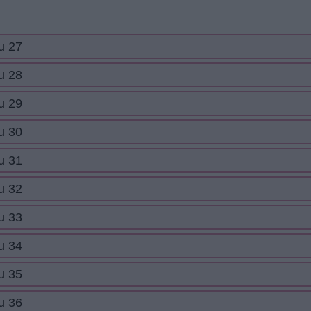
u 27
u 28
u 29
u 30
u 31
u 32
u 33
u 34
u 35
u 36