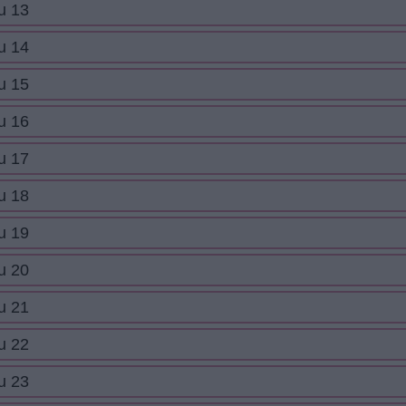
u 13
u 14
u 15
u 16
u 17
u 18
u 19
u 20
u 21
u 22
u 23