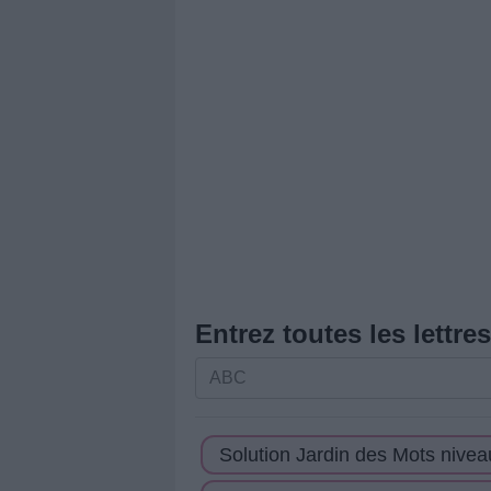
Entrez toutes les lettre
Entrez
toutes
les
Solution Jardin des Mots nivea
lettres