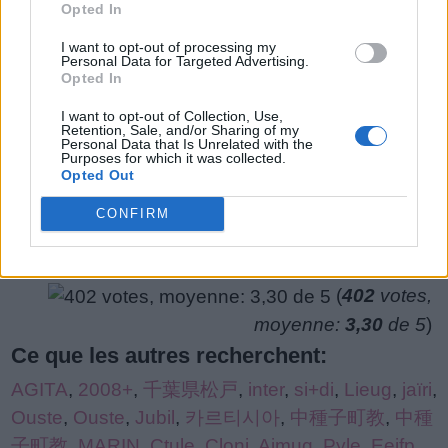
Opted In
Niveau 4761
de
Des lettres: AISNCN
puzzle:
I want to opt-out of processing my
Personal Data for Targeted Advertising.
Opted In
Niveau 6641
Des lettres: AISNCN
I want to opt-out of Collection, Use,
Retention, Sale, and/or Sharing of my
Personal Data that Is Unrelated with the
Purposes for which it was collected.
Opted Out
CONFIRM
(
402
votes,
moyenne:
3,30
de 5
)
Ce que les autres recherchent:
AGITA
,
2008+
,
千葉県松戸
,
inter
,
si+di
,
Lieug
,
jaïri
,
Ouste
,
Ouste
,
Jubil
,
카르티시아
,
中種子町教
,
中種
子町教
,
MARIN
,
Ctule
,
Cloni
,
Aimuq
,
Pyle
,
Eeifp
,