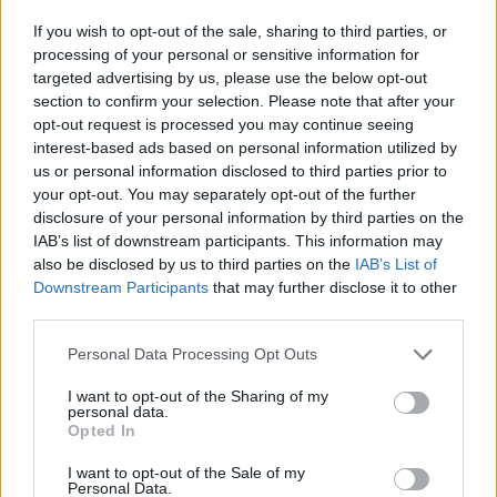
vous plaît soutenir IsCool Entertainment en tant
If you wish to opt-out of the sale, sharing to third parties, or
processing of your personal or sensitive information for
que développeur de jeux Jardin des Mots en
targeted advertising by us, please use the below opt-out
partageant et noter le jeu avec votre liste d'amis,
section to confirm your selection. Please note that after your
plus joueur signifie plus de revenus pour le
opt-out request is processed you may continue seeing
interest-based ads based on personal information utilized by
développeur alors s'il vous plaît aidez-le à
us or personal information disclosed to third parties prior to
grandir. Vous ne pouvez toujours pas trouver un
your opt-out. You may separately opt-out of the further
niveau spécifique? Laissez un commentaire ci-
disclosure of your personal information by third parties on the
IAB’s list of downstream participants. This information may
dessous et nous serons plus qu'heureux de vous
also be disclosed by us to third parties on the
IAB’s List of
aider!
Downstream Participants
that may further disclose it to other
Réponses mises à jour: 2026-05-19
third parties.
Entrez toutes les lettres de puzzle:
Personal Data Processing Opt Outs
Entrez
I want to opt-out of the Sharing of my
Chercher
personal data.
toutes
Opted In
les
Sélectionnez votre puzzle:
I want to opt-out of the Sale of my
lettres
Personal Data.