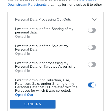
nous avons donc généré une liste de mots qui
de
Downstream Participants
that may further disclose it to other
pourraient vous être utiles.
third parties.
puzzle:
1.
M
Personal Data Processing Opt Outs
A
M
A
N
2.
N
O
M
M
E
I want to opt-out of the Sharing of my
personal data.
Opted In
3.
A
M
E
N
I want to opt-out of the Sale of my
4.
M
E
N
A
Personal Data.
Opted In
5.
M
O
M
E
I want to opt-out of processing my
6.
M
E
M
O
Personal Data for Targeted Advertising.
Opted In
7.
A
M
E
I want to opt-out of Collection, Use,
8.
N
E
M
Retention, Sale, and/or Sharing of my
Personal Data that Is Unrelated with the
Purposes for which it was collected.
9.
M
O
N
Opted Out
10.
N
O
M
CONFIRM