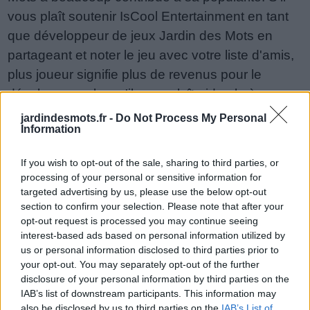
vous plaît soutenir IsCool Entertainment en tant
que développeur de jeux Jardin des Mots en
partageant et noter le jeu avec votre liste d'amis,
plus joueur signifie plus de revenus pour le
développeur alors s'il vous plaît aidez-le à
grandir. Vous ne pouvez toujours pas trouver un
jardindesmots.fr -
Do Not Process My Personal
Information
niveau spécifique? Laissez un commentaire ci-
dessous et nous serons plus qu'heureux de vous
If you wish to opt-out of the sale, sharing to third parties, or
aider!
processing of your personal or sensitive information for
Réponses mises à jour: 2026-05-19
targeted advertising by us, please use the below opt-out
section to confirm your selection. Please note that after your
Entrez toutes les lettres de puzzle:
opt-out request is processed you may continue seeing
interest-based ads based on personal information utilized by
Entrez
Chercher
us or personal information disclosed to third parties prior to
toutes
your opt-out. You may separately opt-out of the further
disclosure of your personal information by third parties on the
les
Désolé, nous n'avons pas trouvé votre puzzle,
IAB’s list of downstream participants. This information may
lettres
also be disclosed by us to third parties on the
IAB’s List of