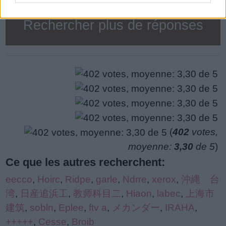
Rechercher plus de réponses
(
402
votes,
moyenne:
3,30
de 5
)
Ce que les autres recherchent:
eecco
,
Hoirc
,
Ridpe
,
garle
,
Ndrre
,
xerox
,
沖縄 台
湾
,
日産追浜工
,
教师科目二
,
Hiaon
,
labec
,
上海市
建筑
,
sobln
,
Eplee
,
ftv a
,
メカンダー
,
IRAHA
,
+++++
,
Cesse
,
Broib