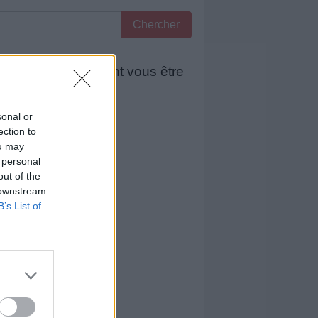
Chercher
 mots qui pourraient vous être
sonal or
ection to
ou may
 personal
out of the
 downstream
B’s List of