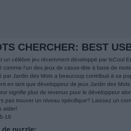
OTS CHERCHER: BEST US
st un célèbre jeu récemment développé par IsCool En
é comme l'un des jeux de casse-tête à base de mots 
 par Jardin des Mots a beaucoup contribué à sa popula
nt en tant que développeur de jeux Jardin des Mots e
eur signifie plus de revenus pour le développeur alors
rs pas trouver un niveau spécifique? Laissez un co
 aider!
05-19
s de puzzle: