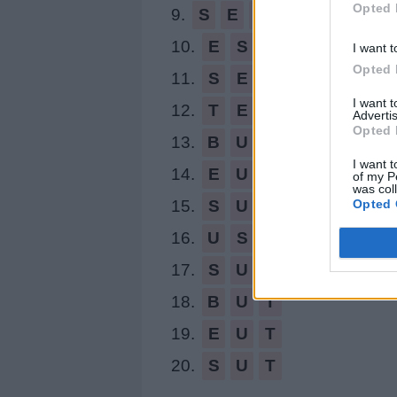
Opted 
9.
S
E
S
10.
E
S
T
I want t
Opted 
11.
S
E
T
I want 
12.
T
E
S
Advertis
Opted 
13.
B
U
S
I want t
14.
E
U
S
of my P
was col
Opted 
15.
S
U
E
16.
U
S
E
17.
S
U
S
18.
B
U
T
19.
E
U
T
20.
S
U
T