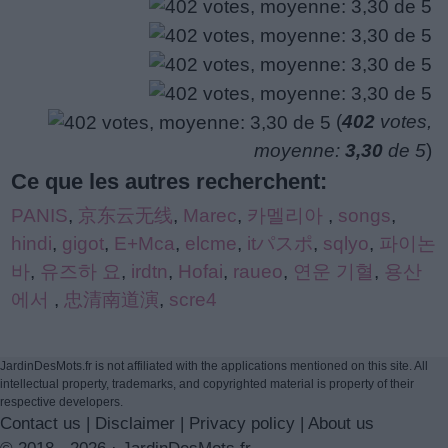
(
402
votes,
moyenne:
3,30
de 5
)
Ce que les autres recherchent:
PANIS
,
京东云无线
,
Marec
,
카멜리아
,
songs
,
hindi
,
gigot
,
E+Mca
,
elcme
,
itパスポ
,
sqlyo
,
파이논
바
,
유즈하 요
,
irdtn
,
Hofai
,
raueo
,
연운 기혈
,
용산
에서
,
忠清南道演
,
scre4
JardinDesMots.fr is not affiliated with the applications mentioned on this site. All
intellectual property, trademarks, and copyrighted material is property of their
respective developers.
Contact us
|
Disclaimer
|
Privacy policy
|
About us