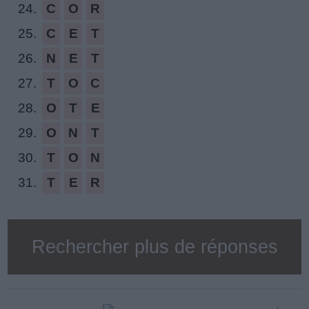
24.
C
O
R
25.
C
E
T
26.
N
E
T
27.
T
O
C
28.
O
T
E
29.
O
N
T
30.
T
O
N
31.
T
E
R
Rechercher plus de réponses