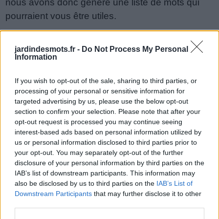
nous avons donc généré une liste de mots qui
de
pourraient vous être utiles.
puzzle:
1.
C
O
N
T
R
E
jardindesmots.fr -
Do Not Process My Personal
2.
C
O
R
N
E
T
Information
3.
C
O
R
N
E
If you wish to opt-out of the sale, sharing to third parties, or
processing of your personal or sensitive information for
4.
N
E
C
R
O
targeted advertising by us, please use the below opt-out
5.
R
O
N
C
E
section to confirm your selection. Please note that after your
opt-out request is processed you may continue seeing
6.
C
O
N
T
E
interest-based ads based on personal information utilized by
us or personal information disclosed to third parties prior to
7.
R
E
C
T
O
your opt-out. You may separately opt-out of the further
8.
C
O
T
E
R
disclosure of your personal information by third parties on the
IAB’s list of downstream participants. This information may
9.
C
O
T
R
E
also be disclosed by us to third parties on the
IAB’s List of
Downstream Participants
that may further disclose it to other
10.
T
R
O
N
C
third parties.
11.
N
O
T
R
E