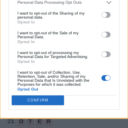
Personal Data Processing Opt Outs
12.
T
R
O
N
E
I want to opt-out of the Sharing of my
personal data.
13.
N
O
T
E
R
Opted In
14.
T
E
N
O
R
I want to opt-out of the Sale of my
Personal Data.
15.
O
N
C
E
Opted In
16.
N
O
C
E
I want to opt-out of processing my
Personal Data for Targeted Advertising.
17.
O
C
R
E
Opted In
18.
O
R
N
E
I want to opt-out of Collection, Use,
Retention, Sale, and/or Sharing of my
19.
C
E
N
T
Personal Data that Is Unrelated with the
Purposes for which it was collected.
Opted Out
20.
C
O
T
E
21.
N
O
T
E
CONFIRM
22.
T
R
O
C
23.
O
T
E
R