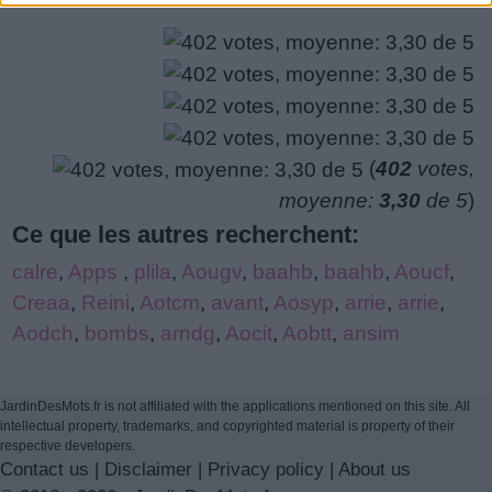
(
402
votes,
moyenne:
3,30
de 5
)
Ce que les autres recherchent:
calre
,
Apps
,
plila
,
Aougv
,
baahb
,
baahb
,
Aoucf
,
Creaa
,
Reini
,
Aotcm
,
avant
,
Aosyp
,
arrie
,
arrie
,
Aodch
,
bombs
,
arndg
,
Aocit
,
Aobtt
,
ansim
JardinDesMots.fr is not affiliated with the applications mentioned on this site. All
intellectual property, trademarks, and copyrighted material is property of their
respective developers.
Contact us
|
Disclaimer
|
Privacy policy
|
About us