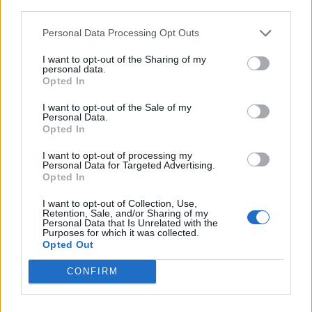
nous avons donc généré une liste de mots qui
third parties.
de
pourraient vous être utiles.
puzzle:
Personal Data Processing Opt Outs
1.
A
R
B
R
E
I want to opt-out of the Sharing of my
personal data.
2.
B
A
R
R
E
Opted In
3.
R
A
R
E
I want to opt-out of the Sale of my
Personal Data.
Opted In
4.
E
R
R
A
5.
B
E
A
I want to opt-out of processing my
Personal Data for Targeted Advertising.
Opted In
6.
B
A
R
I want to opt-out of Collection, Use,
7.
A
R
E
Retention, Sale, and/or Sharing of my
Personal Data that Is Unrelated with the
Purposes for which it was collected.
Opted Out
Rechercher plus de réponses
CONFIRM