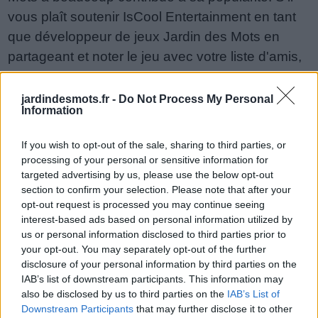
vous plaît soutenir IsCool Entertainment en tant
que développeur de jeux Jardin des Mots en
partageant et noter le jeu avec votre liste d'amis,
plus joueur signifie plus de revenus pour le
développeur alors s'il vous plaît aidez-le à
jardindesmots.fr -
Do Not Process My Personal
Information
grandir. Vous ne pouvez toujours pas trouver un
niveau spécifique? Laissez un commentaire ci-
If you wish to opt-out of the sale, sharing to third parties, or
dessous et nous serons plus qu'heureux de vous
processing of your personal or sensitive information for
aider!
targeted advertising by us, please use the below opt-out
section to confirm your selection. Please note that after your
Réponses mises à jour: 2026-05-19
opt-out request is processed you may continue seeing
interest-based ads based on personal information utilized by
Entrez toutes les lettres de puzzle:
us or personal information disclosed to third parties prior to
your opt-out. You may separately opt-out of the further
Entrez
Chercher
disclosure of your personal information by third parties on the
toutes
IAB’s list of downstream participants. This information may
les
also be disclosed by us to third parties on the
IAB’s List of
Désolé, nous n'avons pas trouvé votre puzzle,
Downstream Participants
that may further disclose it to other
lettres