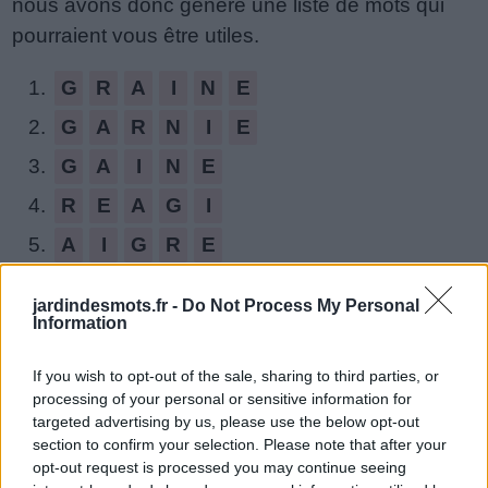
nous avons donc généré une liste de mots qui
de
pourraient vous être utiles.
puzzle:
1.
G
R
A
I
N
E
2.
G
A
R
N
I
E
3.
G
A
I
N
E
4.
R
E
A
G
I
5.
A
I
G
R
E
6.
N
A
G
E
R
jardindesmots.fr -
Do Not Process My Personal
7.
R
A
N
G
E
Information
8.
R
A
I
N
E
If you wish to opt-out of the sale, sharing to third parties, or
processing of your personal or sensitive information for
9.
G
R
A
I
N
targeted advertising by us, please use the below opt-out
10.
G
A
R
N
I
section to confirm your selection. Please note that after your
opt-out request is processed you may continue seeing
11.
G
A
I
E