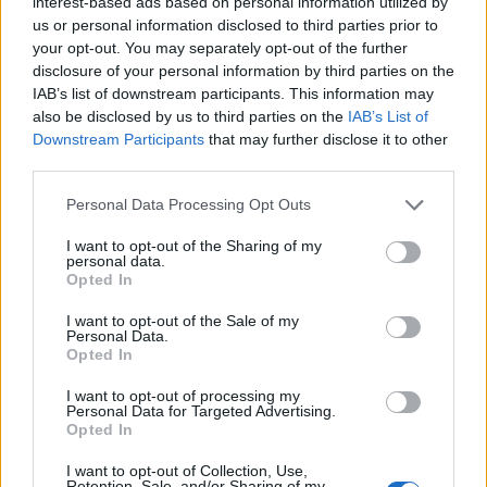
interest-based ads based on personal information utilized by
us or personal information disclosed to third parties prior to
12.
G
E
A
I
your opt-out. You may separately opt-out of the further
13.
A
N
G
E
disclosure of your personal information by third parties on the
IAB’s list of downstream participants. This information may
14.
N
A
G
E
also be disclosed by us to third parties on the
IAB’s List of
Downstream Participants
that may further disclose it to other
15.
G
E
N
A
third parties.
16.
A
I
N
E
Personal Data Processing Opt Outs
17.
G
A
I
N
I want to opt-out of the Sharing of my
personal data.
18.
G
A
R
E
Opted In
19.
R
A
G
E
I want to opt-out of the Sale of my
Personal Data.
20.
G
E
R
A
Opted In
21.
A
I
R
E
I want to opt-out of processing my
Personal Data for Targeted Advertising.
22.
R
A
I
E
Opted In
23.
R
E
A
I
I want to opt-out of Collection, Use,
Retention, Sale, and/or Sharing of my