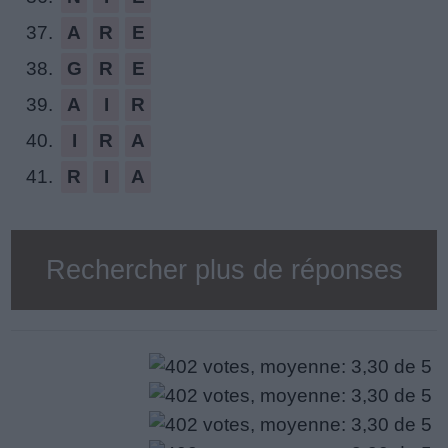
37.
A
R
E
38.
G
R
E
39.
A
I
R
40.
I
R
A
41.
R
I
A
Rechercher plus de réponses