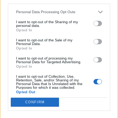
third parties.
12.
L
E
V
E
R
Personal Data Processing Opt Outs
13.
L
E
V
R
E
I want to opt-out of the Sharing of my
personal data.
14.
R
E
V
U
E
Opted In
15.
R
E
E
L
I want to opt-out of the Sale of my
Personal Data.
16.
E
L
U
E
Opted In
17.
R
U
E
E
I want to opt-out of processing my
Personal Data for Targeted Advertising.
18.
U
R
E
E
Opted In
19.
L
E
U
R
I want to opt-out of Collection, Use,
Retention, Sale, and/or Sharing of my
20.
R
E
L
U
Personal Data that Is Unrelated with the
Purposes for which it was collected.
Opted Out
21.
L
E
V
E
22.
R
E
V
E
CONFIRM
23.
V
E
L
U