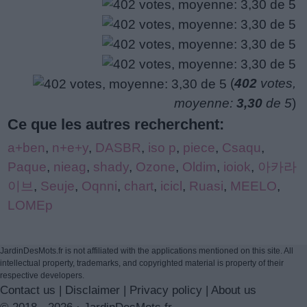
(
402
votes,
moyenne:
3,30
de 5
)
Ce que les autres recherchent:
a+ben
,
n+e+y
,
DASBR
,
iso p
,
piece
,
Csaqu
,
Paque
,
nieag
,
shady
,
Ozone
,
Oldim
,
ioiok
,
아카라
이브
,
Seuje
,
Oqnni
,
chart
,
icicl
,
Ruasi
,
MEELO
,
LOMEp
JardinDesMots.fr is not affiliated with the applications mentioned on this site. All
intellectual property, trademarks, and copyrighted material is property of their
respective developers.
Contact us
|
Disclaimer
|
Privacy policy
|
About us