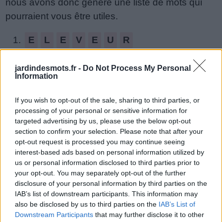
nous avons donc généré une liste de mots qui
de
pourraient vous être utiles.
puzzle:
1.
E
L
E
V
E
U
R
2.
R
E
E
L
U
E
jardindesmots.fr -
Do Not Process My Personal
3.
E
L
E
V
E
R
Information
4.
R
E
L
E
V
E
If you wish to opt-out of the sale, sharing to third parties, or
5.
R
E
V
E
L
E
processing of your personal or sensitive information for
targeted advertising by us, please use the below opt-out
6.
L
E
V
U
R
E
section to confirm your selection. Please note that after your
opt-out request is processed you may continue seeing
7.
R
E
E
L
U
interest-based ads based on personal information utilized by
us or personal information disclosed to third parties prior to
8.
R
E
L
U
E
your opt-out. You may separately opt-out of the further
9.
E
L
E
V
E
disclosure of your personal information by third parties on the
IAB’s list of downstream participants. This information may
10.
L
E
V
E
E
also be disclosed by us to third parties on the
IAB’s List of
Downstream Participants
that may further disclose it to other
11.
R
E
V
E
E