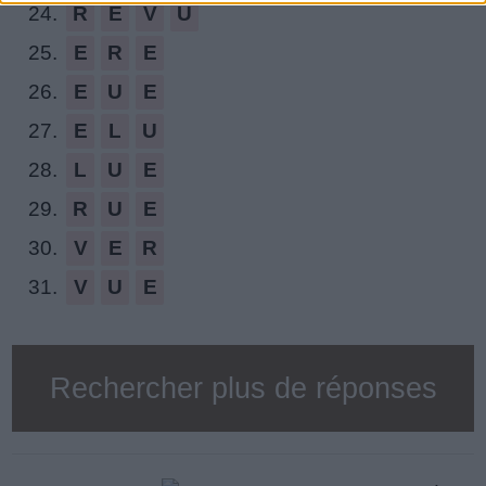
24.
R
E
V
U
25.
E
R
E
26.
E
U
E
27.
E
L
U
28.
L
U
E
29.
R
U
E
30.
V
E
R
31.
V
U
E
Rechercher plus de réponses