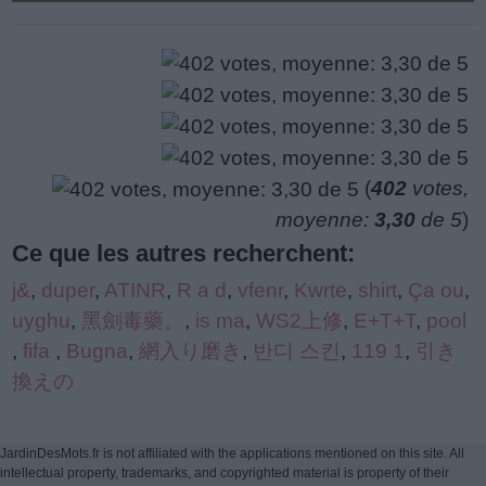
(
402
votes,
moyenne:
3,30
de 5
)
Ce que les autres recherchent:
j&
,
duper
,
ATINR
,
R a d
,
vfenr
,
Kwrte
,
shirt
,
Ça ou
,
uyghu
,
黑劍毒藥。
,
is ma
,
WS2上修
,
E+T+T
,
pool
,
fifa
,
Bugna
,
網入り磨き
,
반디 스킨
,
119 1
,
引き
換えの
JardinDesMots.fr is not affiliated with the applications mentioned on this site. All
intellectual property, trademarks, and copyrighted material is property of their