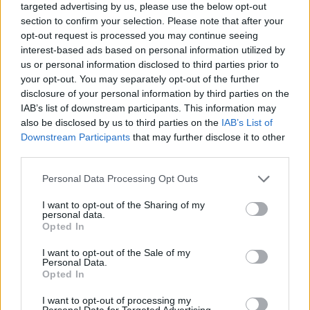
nous avons donc généré une liste de mots qui
targeted advertising by us, please use the below opt-out
de
section to confirm your selection. Please note that after your
pourraient vous être utiles.
puzzle:
opt-out request is processed you may continue seeing
interest-based ads based on personal information utilized by
1.
D
I
R
L
O
us or personal information disclosed to third parties prior to
your opt-out. You may separately opt-out of the further
2.
D
R
O
I
T
disclosure of your personal information by third parties on the
3.
O
R
D
I
IAB’s list of downstream participants. This information may
also be disclosed by us to third parties on the
IAB’s List of
4.
L
O
I
R
Downstream Participants
that may further disclose it to other
third parties.
5.
D
O
I
T
6.
I
Personal Data Processing Opt Outs
L
O
T
7.
D
O
R
T
I want to opt-out of the Sharing of my
personal data.
Opted In
8.
T
O
R
D
I want to opt-out of the Sale of my
9.
R
O
T
I
Personal Data.
Opted In
10.
T
R
I
O
I want to opt-out of processing my
11.
L
O
I
Personal Data for Targeted Advertising.