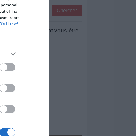
 personal
Chercher
out of the
 downstream
B’s List of
 mots qui pourraient vous être