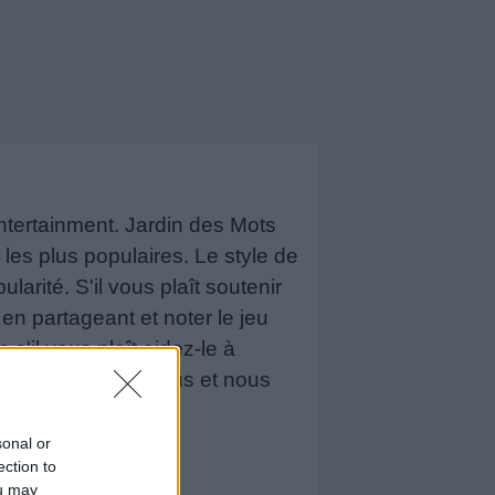
tertainment. Jardin des Mots
les plus populaires. Le style de
rité. S'il vous plaît soutenir
n partageant et noter le jeu
 s'il vous plaît aidez-le à
mmentaire ci-dessous et nous
sonal or
ection to
ou may