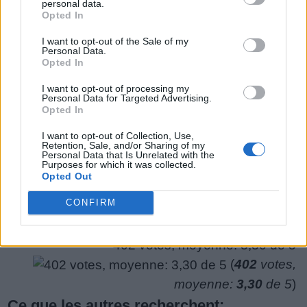
nous avons donc généré une liste de mots qui
personal data.
de
Opted In
pourraient vous être utiles.
puzzle:
I want to opt-out of the Sale of my
Personal Data.
1.
V
I
N
Opted In
I want to opt-out of processing my
Personal Data for Targeted Advertising.
Opted In
Rechercher plus de réponses
I want to opt-out of Collection, Use,
Retention, Sale, and/or Sharing of my
Personal Data that Is Unrelated with the
Purposes for which it was collected.
Opted Out
CONFIRM
(
402
votes,
moyenne:
3,30
de 5
)
Ce que les autres recherchent: