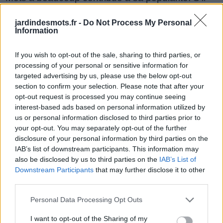
vous plaît soutenir IsCool Entertainment en tant
jardindesmots.fr -
Do Not Process My Personal
que développeur de jeux Jardin des Mots en
Information
partageant et noter le jeu avec votre liste d'amis,
plus joueur signifie plus de revenus pour le
If you wish to opt-out of the sale, sharing to third parties, or
processing of your personal or sensitive information for
développeur alors s'il vous plaît aidez-le à
targeted advertising by us, please use the below opt-out
grandir. Vous ne pouvez toujours pas trouver un
section to confirm your selection. Please note that after your
niveau spécifique? Laissez un commentaire ci-
opt-out request is processed you may continue seeing
interest-based ads based on personal information utilized by
dessous et nous serons plus qu'heureux de vous
us or personal information disclosed to third parties prior to
aider!
your opt-out. You may separately opt-out of the further
Réponses mises à jour: 2026-05-19
disclosure of your personal information by third parties on the
IAB’s list of downstream participants. This information may
Entrez toutes les lettres de puzzle:
also be disclosed by us to third parties on the
IAB’s List of
Downstream Participants
that may further disclose it to other
Entrez
Chercher
third parties.
toutes
Personal Data Processing Opt Outs
les
Désolé, nous n'avons pas trouvé votre puzzle,
lettres
I want to opt-out of the Sharing of my