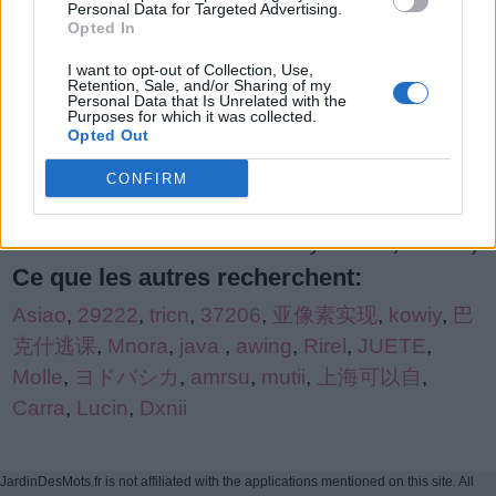
Personal Data for Targeted Advertising.
de
Opted In
puzzle:
I want to opt-out of Collection, Use,
Retention, Sale, and/or Sharing of my
Personal Data that Is Unrelated with the
Purposes for which it was collected.
Opted Out
CONFIRM
(
402
votes,
moyenne:
3,30
de 5
)
Ce que les autres recherchent:
Asiao
,
29222
,
tricn
,
37206
,
亚像素实现
,
kowiy
,
巴
克什逃课
,
Mnora
,
java
,
awing
,
Rirel
,
JUETE
,
Molle
,
ヨドバシカ
,
amrsu
,
mutii
,
上海可以自
,
Carra
,
Lucin
,
Dxnii
JardinDesMots.fr is not affiliated with the applications mentioned on this site. All