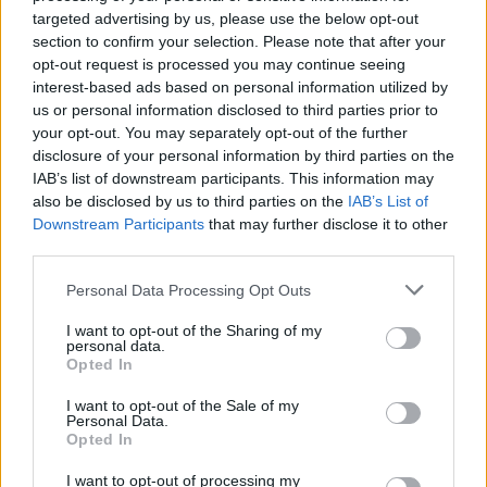
targeted advertising by us, please use the below opt-out
vous plaît soutenir IsCool Entertainment en tant
section to confirm your selection. Please note that after your
que développeur de jeux Jardin des Mots en
opt-out request is processed you may continue seeing
partageant et noter le jeu avec votre liste d'amis,
interest-based ads based on personal information utilized by
us or personal information disclosed to third parties prior to
plus joueur signifie plus de revenus pour le
your opt-out. You may separately opt-out of the further
développeur alors s'il vous plaît aidez-le à
disclosure of your personal information by third parties on the
grandir. Vous ne pouvez toujours pas trouver un
IAB’s list of downstream participants. This information may
also be disclosed by us to third parties on the
IAB’s List of
niveau spécifique? Laissez un commentaire ci-
Downstream Participants
that may further disclose it to other
dessous et nous serons plus qu'heureux de vous
third parties.
aider!
Personal Data Processing Opt Outs
Réponses mises à jour: 2026-05-19
I want to opt-out of the Sharing of my
Entrez toutes les lettres de puzzle:
personal data.
Opted In
Entrez
Chercher
I want to opt-out of the Sale of my
toutes
Personal Data.
Opted In
les
lettres
Niveau de jeu introuvable.
I want to opt-out of processing my