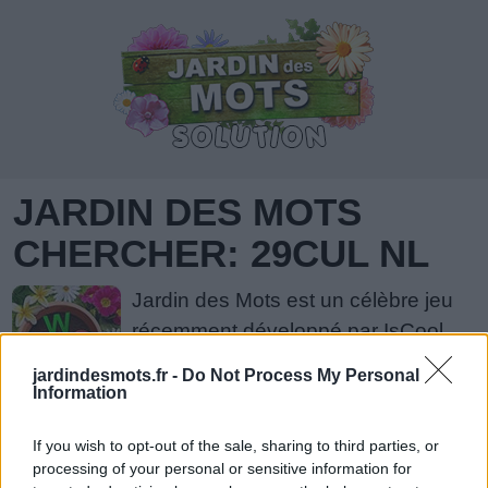
JARDIN DES MOTS
CHERCHER: 29CUL NL
Jardin des Mots est un célèbre jeu
récemment développé par IsCool
Entertainment. Jardin des Mots peut
jardindesmots.fr -
Do Not Process My Personal
être considéré comme l'un des jeux
Information
de casse-tête à base de mots les plus populaires.
If you wish to opt-out of the sale, sharing to third parties, or
Le style de jeu unique proposé par Jardin des
processing of your personal or sensitive information for
Mots a beaucoup contribué à sa popularité. S'il