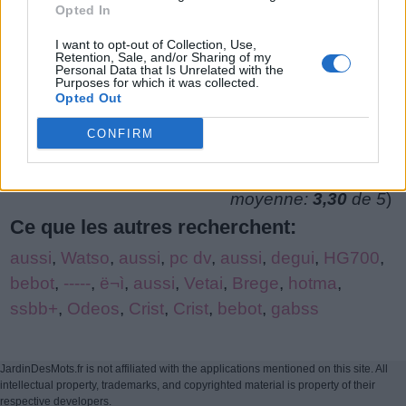
Opted In
de
puzzle:
I want to opt-out of Collection, Use,
Retention, Sale, and/or Sharing of my
Personal Data that Is Unrelated with the
Purposes for which it was collected.
Opted Out
CONFIRM
(
402
votes,
moyenne:
3,30
de 5
)
Ce que les autres recherchent:
aussi
,
Watso
,
aussi
,
pc dv
,
aussi
,
degui
,
HG700
,
bebot
,
-----
,
ë¬ì
,
aussi
,
Vetai
,
Brege
,
hotma
,
ssbb+
,
Odeos
,
Crist
,
Crist
,
bebot
,
gabss
JardinDesMots.fr is not affiliated with the applications mentioned on this site. All
intellectual property, trademarks, and copyrighted material is property of their
respective developers.