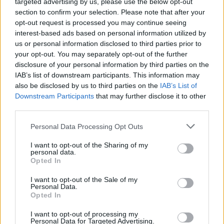
targeted advertising by us, please use the below opt-out
vous plaît soutenir IsCool Entertainment en tant
section to confirm your selection. Please note that after your
opt-out request is processed you may continue seeing
que développeur de jeux Jardin des Mots en
interest-based ads based on personal information utilized by
partageant et noter le jeu avec votre liste d'amis,
us or personal information disclosed to third parties prior to
plus joueur signifie plus de revenus pour le
your opt-out. You may separately opt-out of the further
disclosure of your personal information by third parties on the
développeur alors s'il vous plaît aidez-le à
IAB’s list of downstream participants. This information may
grandir. Vous ne pouvez toujours pas trouver un
also be disclosed by us to third parties on the
IAB’s List of
niveau spécifique? Laissez un commentaire ci-
Downstream Participants
that may further disclose it to other
third parties.
dessous et nous serons plus qu'heureux de vous
aider!
Personal Data Processing Opt Outs
Réponses mises à jour: 2026-05-19
I want to opt-out of the Sharing of my
personal data.
Entrez toutes les lettres de puzzle:
Opted In
Entrez
Chercher
I want to opt-out of the Sale of my
Personal Data.
toutes
Opted In
les
I want to opt-out of processing my
lettres
Niveau de jeu introuvable.
Personal Data for Targeted Advertising.