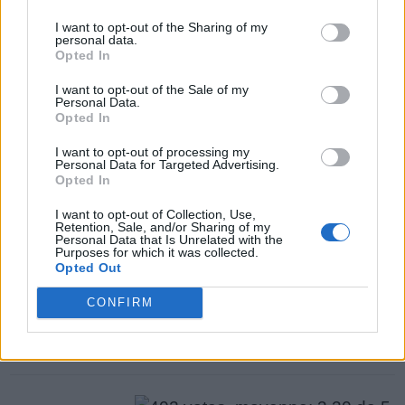
nous avons donc généré une liste de mots qui
de
I want to opt-out of the Sharing of my
pourraient vous être utiles.
puzzle:
personal data.
Opted In
1.
H
E
U
I want to opt-out of the Sale of my
Personal Data.
2.
H
U
E
Opted In
3.
E
M
U
I want to opt-out of processing my
Personal Data for Targeted Advertising.
4.
M
U
E
Opted In
5.
P
E
U
I want to opt-out of Collection, Use,
Retention, Sale, and/or Sharing of my
6.
Q
U
E
Personal Data that Is Unrelated with the
Purposes for which it was collected.
Opted Out
CONFIRM
Rechercher plus de réponses