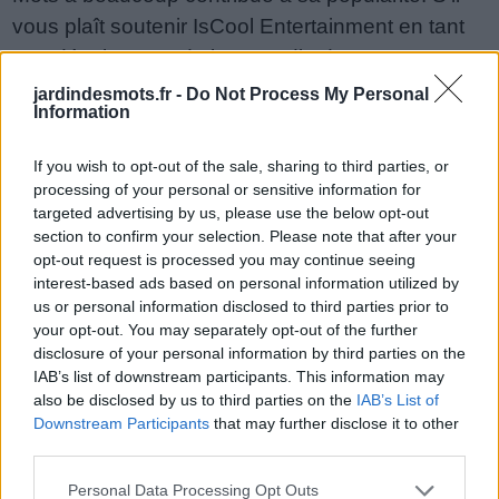
vous plaît soutenir IsCool Entertainment en tant
que développeur de jeux Jardin des Mots en
partageant et noter le jeu avec votre liste d'amis,
jardindesmots.fr -
Do Not Process My Personal
Information
plus joueur signifie plus de revenus pour le
développeur alors s'il vous plaît aidez-le à
If you wish to opt-out of the sale, sharing to third parties, or
grandir. Vous ne pouvez toujours pas trouver un
processing of your personal or sensitive information for
niveau spécifique? Laissez un commentaire ci-
targeted advertising by us, please use the below opt-out
section to confirm your selection. Please note that after your
dessous et nous serons plus qu'heureux de vous
opt-out request is processed you may continue seeing
aider!
interest-based ads based on personal information utilized by
Réponses mises à jour: 2026-05-19
us or personal information disclosed to third parties prior to
your opt-out. You may separately opt-out of the further
Entrez toutes les lettres de puzzle:
disclosure of your personal information by third parties on the
IAB’s list of downstream participants. This information may
Entrez
Chercher
also be disclosed by us to third parties on the
IAB’s List of
toutes
Downstream Participants
that may further disclose it to other
third parties.
les
Désolé, nous n'avons pas trouvé votre puzzle,
lettres
Personal Data Processing Opt Outs