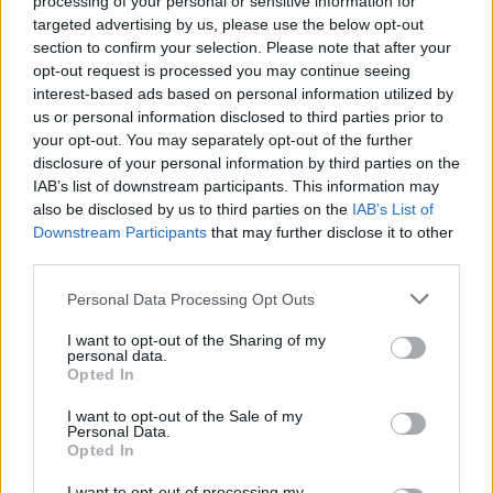
processing of your personal or sensitive information for
Le style de jeu unique proposé par Jardin des
targeted advertising by us, please use the below opt-out
Mots a beaucoup contribué à sa popularité. S'il
section to confirm your selection. Please note that after your
vous plaît soutenir IsCool Entertainment en tant
opt-out request is processed you may continue seeing
interest-based ads based on personal information utilized by
que développeur de jeux Jardin des Mots en
us or personal information disclosed to third parties prior to
partageant et noter le jeu avec votre liste d'amis,
your opt-out. You may separately opt-out of the further
plus joueur signifie plus de revenus pour le
disclosure of your personal information by third parties on the
IAB’s list of downstream participants. This information may
développeur alors s'il vous plaît aidez-le à
also be disclosed by us to third parties on the
IAB’s List of
grandir. Vous ne pouvez toujours pas trouver un
Downstream Participants
that may further disclose it to other
niveau spécifique? Laissez un commentaire ci-
third parties.
dessous et nous serons plus qu'heureux de vous
Personal Data Processing Opt Outs
aider!
I want to opt-out of the Sharing of my
Réponses mises à jour: 2026-05-19
personal data.
Opted In
Entrez toutes les lettres de puzzle:
I want to opt-out of the Sale of my
Entrez
Personal Data.
Chercher
Opted In
toutes
les
I want to opt-out of processing my