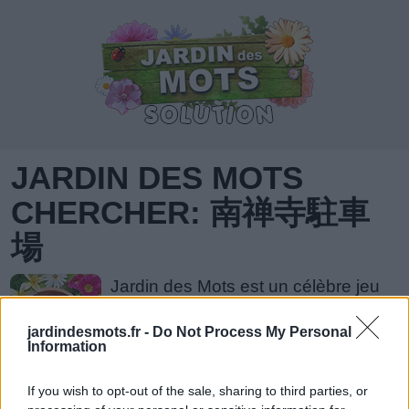
JARDIN DES MOTS
CHERCHER: 南禅寺駐車
場
Jardin des Mots est un célèbre jeu
récemment développé par IsCool
jardindesmots.fr -
Do Not Process My Personal
Entertainment. Jardin des Mots peut
Information
être considéré comme l'un des jeux
de casse-tête à base de mots les plus populaires.
If you wish to opt-out of the sale, sharing to third parties, or