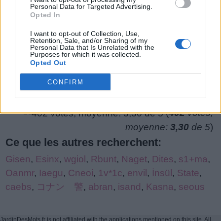
Personal Data for Targeted Advertising.
lettres
Niveau de jeu introuvable.
Opted In
de
I want to opt-out of Collection, Use,
puzzle:
Retention, Sale, and/or Sharing of my
Personal Data that Is Unrelated with the
Purposes for which it was collected.
Opted Out
CONFIRM
(
402
votes,
moyenne:
3,30
de 5
)
Ce que les autres recherchent:
Gisen
,
Esinx
,
wgiol
,
Rbunt
,
Naget
,
Dites
,
s1+ma
,
Oanmr
,
Iaegu
,
Cneoi
,
1v*1c
,
envil
,
İnsül
,
State
,
caebs
,
コナン 警
,
abran
,
isand
,
Kasna
,
seous
JardinDesMots.fr is not affiliated with the applications mentioned on this site. All